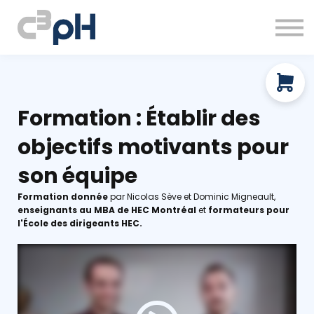
À propos
Ressources gratuites
Prendre rendez-vous
Connexion
Formation : Établir des
objectifs motivants pour
son équipe
Formation donnée
par Nicolas Sève et Dominic Migneault,
enseignants au MBA de HEC Montréal
et
formateurs pour
l'École des dirigeants HEC.