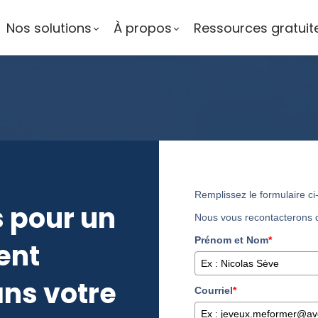
Nos solutions
À propos
Ressources gratuit
Remplissez le formulaire c
 pour un
Nous vous recontacterons da
Prénom et Nom
*
ent
ns votre
Courriel
*