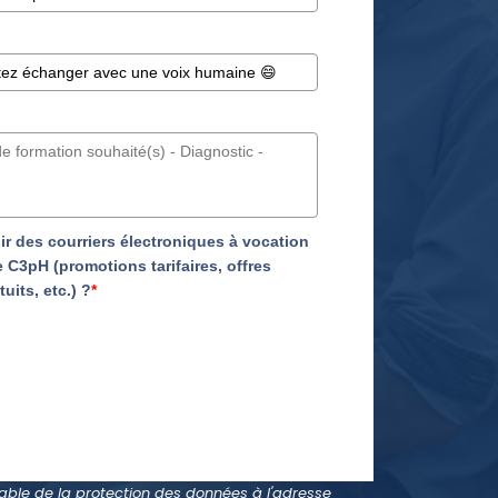
r des courriers électroniques à vocation
 C3pH (promotions tarifaires, offres
uits, etc.) ?
*
ble de la protection des données à l'adresse