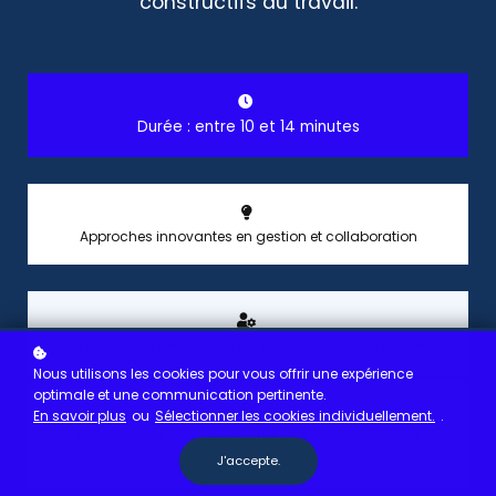
constructifs au travail.
Durée : entre 10 et 14 minutes
Approches innovantes en gestion et collaboration
Réflexions applicables au quotidien professionnel
Nous utilisons les cookies pour vous offrir une expérience
optimale et une communication pertinente.
En savoir plus
ou
Sélectionner les cookies individuellement.
.
Développez une approche plus consciente du
travail
J'accepte.