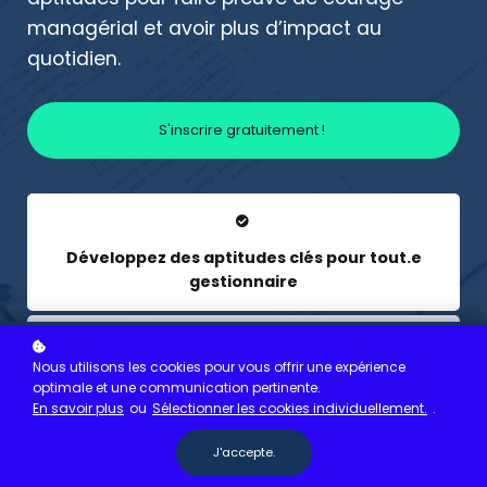
managérial et avoir plus d’impact au
quotidien.
S'inscrire gratuitement !
Développez des aptitudes clés pour tout.e
gestionnaire
Nous utilisons les cookies pour vous offrir une expérience
Créer un environnement de travail positif et
optimale et une communication pertinente.
résilient
En savoir plus
ou
Sélectionner les cookies individuellement.
.
J'accepte.